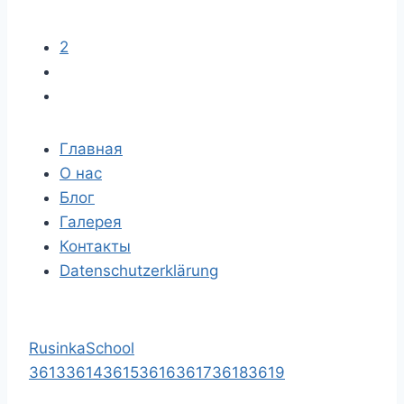
2
Главная
О нас
Блог
Галерея
Контакты
Datenschutzerklärung
RusinkaSchool
3613
3614
3615
3616
3617
3618
3619