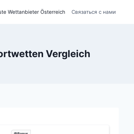
ste Wettanbieter Österreich
Связаться с нами
ortwetten Vergleich
Bonus