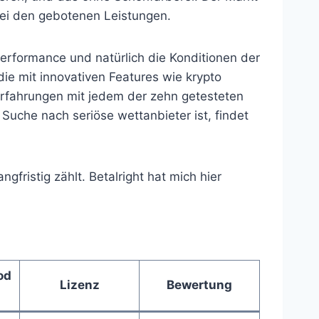
 bei den gebotenen Leistungen.
Performance und natürlich die Konditionen der
ie mit innovativen Features wie krypto
 Erfahrungen mit jedem der zehn getesteten
Suche nach seriöse wettanbieter ist, findet
fristig zählt. Betalright hat mich hier
od
Lizenz
Bewertung