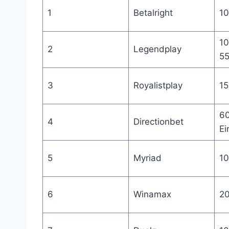
1
Betalright
10
10
2
Legendplay
55
3
Royalistplay
15
60
4
Directionbet
Ei
5
Myriad
10
6
Winamax
20