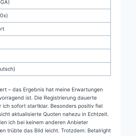
MGA)
0x)
rt
utsch)
iert – das Ergebnis hat meine Erwartungen
vorragend ist. Die Registrierung dauerte
ch sofort startklar. Besonders positiv fiel
icht aktualisierte Quoten nahezu in Echtzeit.
den ich bei keinem anderen Anbieter
 trübte das Bild leicht. Trotzdem: Betalright