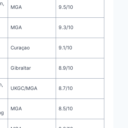
n,
MGA
9.5/10
MGA
9.3/10
Curaçao
9.1/10
Gibraltar
8.9/10
m,
UKGC/MGA
8.7/10
MGA
8.5/10
ng