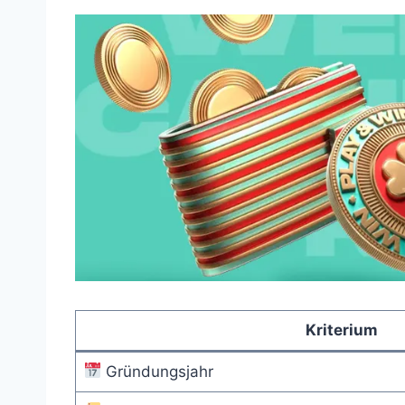
Kriterium
Gründungsjahr