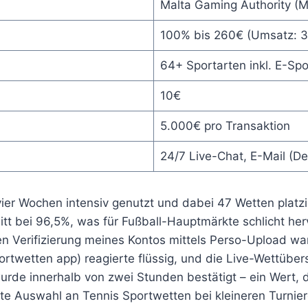
Malta Gaming Authority (
100% bis 260€ (Umsatz: 3
64+ Sportarten inkl. E-Spo
10€
5.000€ pro Transaktion
24/7 Live-Chat, E-Mail (De
vier Wochen intensiv genutzt und dabei 47 Wetten platz
itt bei 96,5%, was für Fußball-Hauptmärkte schlicht her
n Verifizierung meines Kontos mittels Perso-Upload war i
ortwetten app) reagierte flüssig, und die Live-Wettübers
urde innerhalb von zwei Stunden bestätigt – ein Wert, 
te Auswahl an Tennis Sportwetten bei kleineren Turnieren