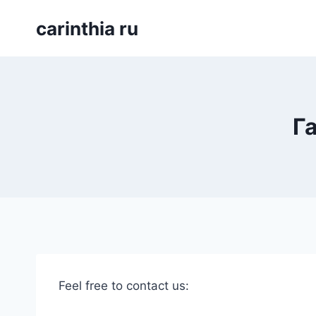
Перейти
carinthia ru
к
содержимому
Г
Feel free to contact us: