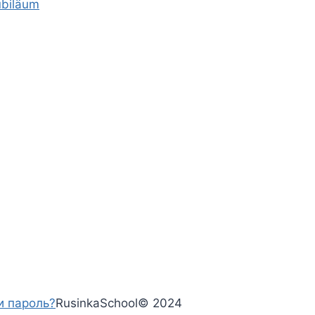
ubiläum
и пароль?
RusinkaSchool
©
2024