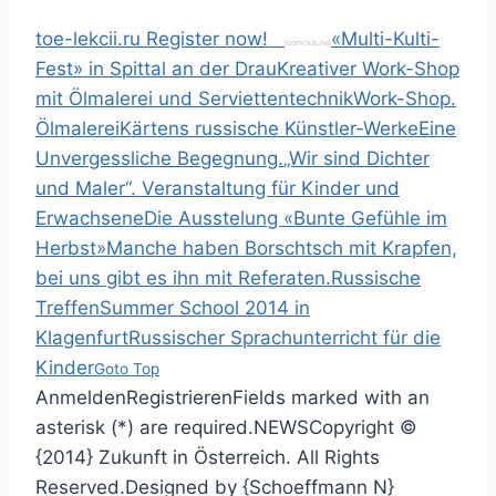
toe-lekcii.ru
Register now!
«Multi-Kulti-
joomclub.net
Fest» in Spittal an der Drau
Kreativer Work-Shop
mit Ölmalerei und Serviettentechnik
Work-Shop.
Ölmalerei
Kärtens russische Künstler-Werke
Eine
Unvergessliche Begegnung.
„Wir sind Dichter
und Maler“. Veranstaltung für Kinder und
Erwachsene
Die Ausstelung «Bunte Gefühle im
Herbst»
Manche haben Borschtsch mit Krapfen,
bei uns gibt es ihn mit Referaten.Russische
Treffen
Summer School 2014 in
Klagenfurt
Russischer Sprachunterricht für die
Kinder
Goto Top
Anmelden
Registrieren
Fields marked with an
asterisk (*) are required.
NEWS
Copyright ©
{2014} Zukunft in Österreich. All Rights
Reserved.
Designed by {Schoeffmann N}