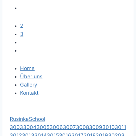
2
3
Home
Über uns
Gallery
Kontakt
RusinkaSchool
3003
3004
3005
3006
3007
3008
3009
3010
3011
3012
3013
3014
3015
3016
3017
3018
3019
3020
3