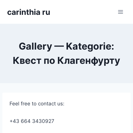
Перейти
carinthia ru
к
содержимому
Gallery — Kategorie:
Квест по Клагенфурту
Feel free to contact us:
+43 664 3430927