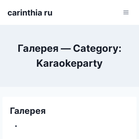
Перейти
carinthia ru
к
содержимому
Галерея — Category:
Karaokeparty
Галерея