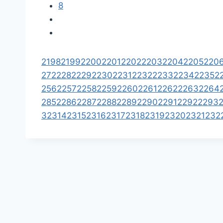
8
2198
2199
2200
2201
2202
2203
2204
2205
220
27
2228
2229
2230
2231
2232
2233
2234
2235
2
256
2257
2258
2259
2260
2261
2262
2263
2264
285
2286
2287
2288
2289
2290
2291
2292
2293
3
2314
2315
2316
2317
2318
2319
2320
2321
232