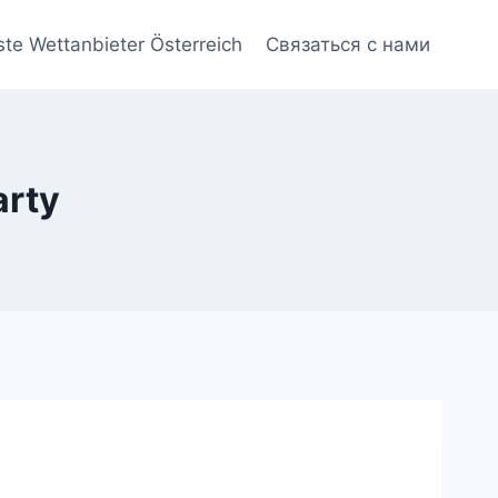
ste Wettanbieter Österreich
Связаться с нами
arty