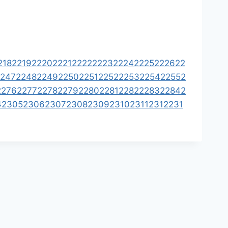
218
2219
2220
2221
2222
2223
2224
2225
2226
22
2247
2248
2249
2250
2251
2252
2253
2254
2255
2
2276
2277
2278
2279
2280
2281
2282
2283
2284
2
4
2305
2306
2307
2308
2309
2310
2311
2312
231