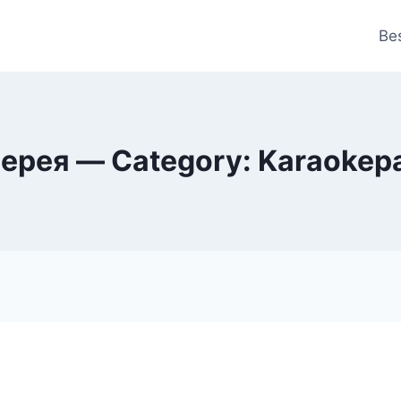
Be
ерея — Category: Karaokep