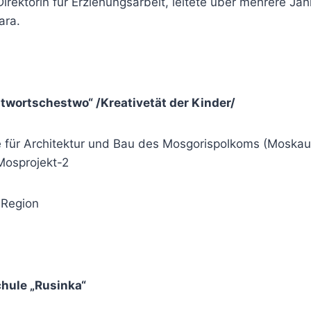
Direktorin für Erziehungsarbeit, leitete über mehrere J
ara.
 twortschestwo“ /Kreativetät der Kinder/
für Architektur und Bau des Mosgorispolkoms (Moskauer 
 Mosprojekt-2
 Region
chule „Rusinka“