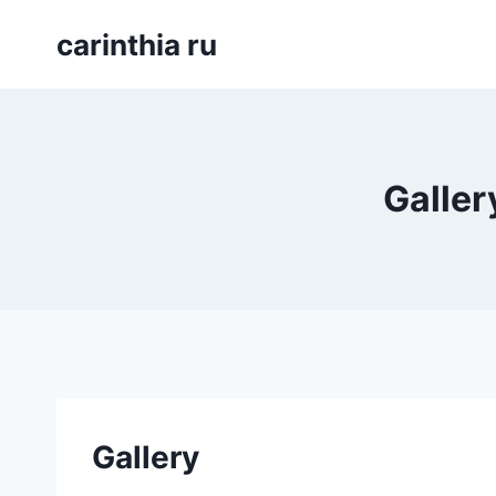
Перейти
carinthia ru
к
содержимому
Galler
Gallery