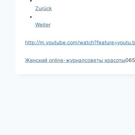
Zurück
Weiter
http://m.youtube.com/watc
h?feature=youtu.
Женский online-журнал
советы красоты
065