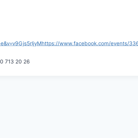
be&v=v9Gj
s5rIjyM
https://www.facebook.com/events/3
0 713 20 26