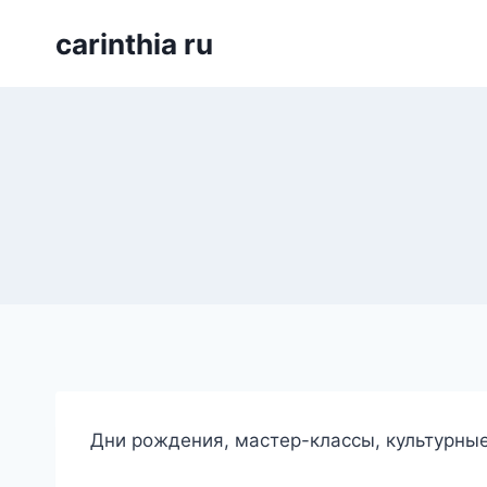
Перейти
carinthia ru
к
содержимому
Дни рождения, мастер-классы, культурны